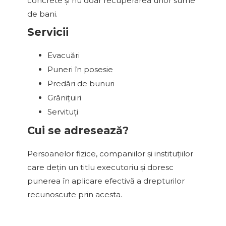
concrete și nu doar recuperarea unor sume
de bani.
Servicii
Evacuări
Puneri în posesie
Predări de bunuri
Grănițuiri
Servituți
Cui se adresează?
Persoanelor fizice, companiilor și instituțiilor
care dețin un titlu executoriu și doresc
punerea în aplicare efectivă a drepturilor
recunoscute prin acesta.