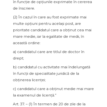
în funcţie de opţiunile exprimate în cererea
de înscriere.
(2) În cazul în care au fost exprimate mai
multe opţiuni pentru acelaşi post, are
prioritate candidatul care a obţinut cea mai
mare medie, iar la egalitate de medii, în
această ordine:
a) candidatul care are titlul de doctor în
drept;
b) candidatul cu activitate mai îndelungată
în funcţii de specialitate juridică de la
obţinerea licenţei;
c) candidatul care a obţinut medie mai mare
la examenul de licenţă.”
Art. 37. – (1) În termen de 20 de zile de la