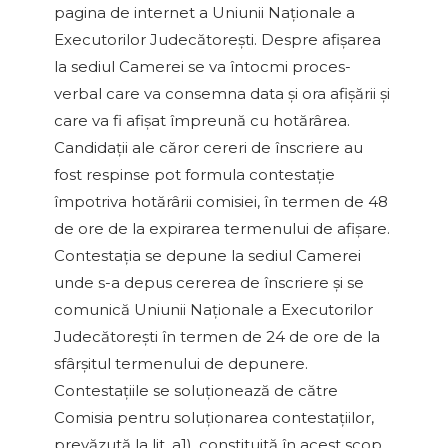
pagina de internet a Uniunii Naţionale a
Executorilor Judecătoreşti. Despre afişarea
la sediul Camerei se va întocmi proces-
verbal care va consemna data şi ora afişării şi
care va fi afişat împreună cu hotărârea.
Candidaţii ale căror cereri de înscriere au
fost respinse pot formula contestaţie
împotriva hotărârii comisiei, în termen de 48
de ore de la expirarea termenului de afişare.
Contestaţia se depune la sediul Camerei
unde s-a depus cererea de înscriere şi se
comunică Uniunii Naţionale a Executorilor
Judecătoreşti în termen de 24 de ore de la
sfârşitul termenului de depunere.
Contestaţiile se soluţionează de către
Comisia pentru soluţionarea contestaţiilor,
prevăzută la lit. a1), constituită în acest scop