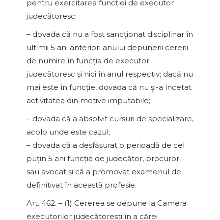
pentru exercitarea funcţiei de executor
judecătoresc;
– dovada că nu a fost sancţionat disciplinar în
ultimii 5 ani anteriori anului depunerii cererii
de numire în funcţia de executor
judecătoresc şi nici în anul respectiv; dacă nu
mai este în funcţie, dovada că nu şi-a încetat
activitatea din motive imputabile;
– dovada că a absolvit cursuri de specializare,
acolo unde este cazul;
– dovada că a desfăşurat o perioadă de cel
puţin 5 ani funcţia de judecător, procuror
sau avocat şi că a promovat examenul de
definitivat în această profesie.
Art. 462. – (1) Cererea se depune la Camera
executorilor judecătoreşti în a cărei