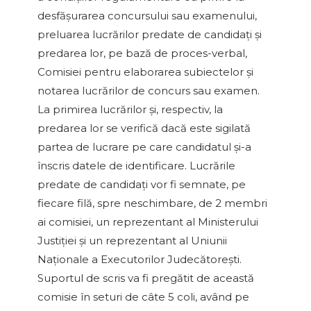
desfăşurarea concursului sau examenului,
preluarea lucrărilor predate de candidaţi şi
predarea lor, pe bază de proces-verbal,
Comisiei pentru elaborarea subiectelor şi
notarea lucrărilor de concurs sau examen.
La primirea lucrărilor şi, respectiv, la
predarea lor se verifică dacă este sigilată
partea de lucrare pe care candidatul şi-a
înscris datele de identificare. Lucrările
predate de candidaţi vor fi semnate, pe
fiecare filă, spre neschimbare, de 2 membri
ai comisiei, un reprezentant al Ministerului
Justiţiei şi un reprezentant al Uniunii
Naţionale a Executorilor Judecătoreşti.
Suportul de scris va fi pregătit de această
comisie în seturi de câte 5 coli, având pe