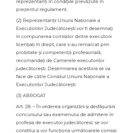
reprezentanţi în condiţiile prevăzute în
prezentul regulament.
(2) Reprezentanţii Uniunii Naţionale a
Executorilor Judecătoreşti vor fi desemnaţi
în compunerea comisiilor dintre executorii
licenţiaţi în drept, care s-au remarcat prin
probitate şi competenţă profesională,
recomandaţi de Camerele executorilor
judecătoreşti. Desemnarea acestora se va
face de către Consiliul Uniunii Naţionale a
Executorilor Judecătoreşti.
(3) ABROGAT
Art. 28. – În vederea organizării şi desfăşurării
concursului sau examenului de admitere în
profesia de executor judecătoresc se vor
constitui şi vor funcţiona următoarele comisii: