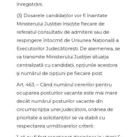
înregistrării.
(3) Dosarele candidaţilor vor fi înaintate
Ministerului Justiţiei însoţite fiecare de
referatul consultativ de admitere sau de
respingere întocmit de Uniunea Naţională a
Executorilor Judecătoreşti. De asemenea, se
va transmite Ministerului Justiţiei situaţia
centralizată cu candidaţii, opţiunile acestora
şi numărul de opţiuni pe fiecare post.
Art. 463. – Când numărul cererilor pentru
ocuparea posturilor vacante este mai mare
decât numărul posturilor vacante din
circumscripţia unei judecătorii, ordinea de
prioritate a solicitanţilor se va stabili cu
respectarea următoarelor criterii: