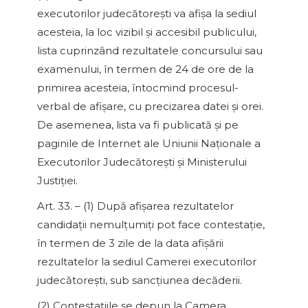
executorilor judecătoreşti va afişa la sediul
acesteia, la loc vizibil şi accesibil publicului,
lista cuprinzând rezultatele concursului sau
examenului, în termen de 24 de ore de la
primirea acesteia, întocmind procesul-
verbal de afişare, cu precizarea datei şi orei.
De asemenea, lista va fi publicată şi pe
paginile de Internet ale Uniunii Naţionale a
Executorilor Judecătoreşti şi Ministerului
Justiţiei.
Art. 33. – (1) După afişarea rezultatelor
candidaţii nemulţumiţi pot face contestaţie,
în termen de 3 zile de la data afişării
rezultatelor la sediul Camerei executorilor
judecătoreşti, sub sancţiunea decăderii.
(2) Contestaţiile se depun la Camera