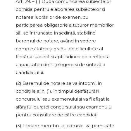
Art. 29. – (1) După comunicarea subiectelor
comisia pentru elaborarea subiectelor şi
notarea lucrărilor de examen, cu
participarea obligatorie a tuturor membrilor
săi, se întruneşte în şedinţă, stabilind
baremul de notare, având în vedere
complexitatea şi gradul de dificultate al
fiecărui subiect şi aptitudinea de a reflecta
capacitatea de înţelegere şi de sinteză a
candidatului.
(2) Baremul de notare se va întocmi, în
condiţiile alin. (1), în timpul desfăşurării
concursului sau examenului şi va fi afişat la
sfârşitul duratei concursului sau examenului
pentru consultare de către candidaţi.
(3) Fiecare membru al comisiei va primi câte