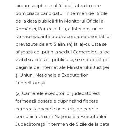
circumscripţie se află localitatea în care
domiciliază candidatul, în termen de 15 zile
de la data publicării în Monitorul Oficial al
României, Partea a III-a, a listei posturilor
rămase vacante după acordarea priorităţilor
prevăzute de art. 5 alin. (4) lit. a)-c). Lista se
afişează cel puţin la sediul Camerelor, la loc
vizibil şi accesibil publicului, şi se publică pe
paginile de internet ale Ministerului Justiţiei
şi Uniunii Naţionale a Executorilor
Judecătoreşti.
(2) Camerele executorilor judecătoreşti
formează dosarele cuprinzând fiecare
cererea şi anexele acesteia, pe care le
comunică Uniunii Naţionale a Executorilor
Judecătoreşti în termen de 5 zile de la data