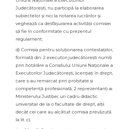
Uniunii Naţionale a Executorilor
Judecătoreşti, nu participă la elaborarea
subiectelor şi nici la notarea lucrărilor şi
veghează ca desfăşurarea activităţii comisiei
să fie în conformitate cu prezentul
regulament;
d) Comisia pentru soluţionarea contestaţiilor,
formată din: 2 executori judecătoreşti numiţi
prin hotărâre a Consiliului Uniunii Naţionale a
Executorilor Judecătoreşti, licenţiaţi în drept,
care s-au remarcat prin probitate şi
competenţă profesională; 2 reprezentanţi ai
Ministerului Justiţiei; un cadru didactic
universitar de la o facultate de drept, alţii
decât cei care au alcătuit comisia prevăzută
la lit. c).