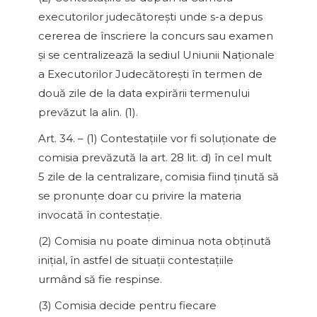
executorilor judecătoreşti unde s-a depus
cererea de înscriere la concurs sau examen
şi se centralizează la sediul Uniunii Naţionale
a Executorilor Judecătoreşti în termen de
două zile de la data expirării termenului
prevăzut la alin. (1).
Art. 34. – (1) Contestaţiile vor fi soluţionate de
comisia prevăzută la art. 28 lit. d) în cel mult
5 zile de la centralizare, comisia fiind ţinută să
se pronunţe doar cu privire la materia
invocată în contestaţie.
(2) Comisia nu poate diminua nota obţinută
iniţial, în astfel de situaţii contestaţiile
urmând să fie respinse.
(3) Comisia decide pentru fiecare