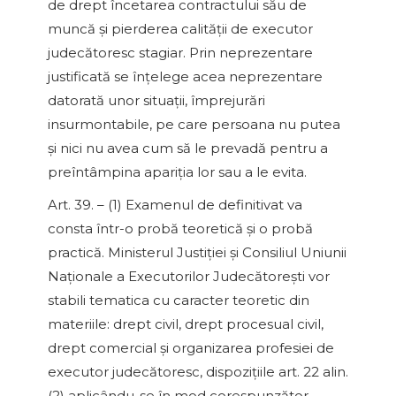
de drept încetarea contractului său de
muncă şi pierderea calităţii de executor
judecătoresc stagiar. Prin neprezentare
justificată se înţelege acea neprezentare
datorată unor situaţii, împrejurări
insurmontabile, pe care persoana nu putea
şi nici nu avea cum să le prevadă pentru a
preîntâmpina apariţia lor sau a le evita.
Art. 39. – (1) Examenul de definitivat va
consta într-o probă teoretică şi o probă
practică. Ministerul Justiţiei şi Consiliul Uniunii
Naţionale a Executorilor Judecătoreşti vor
stabili tematica cu caracter teoretic din
materiile: drept civil, drept procesual civil,
drept comercial şi organizarea profesiei de
executor judecătoresc, dispoziţiile art. 22 alin.
(2) aplicându-se în mod corespunzător.