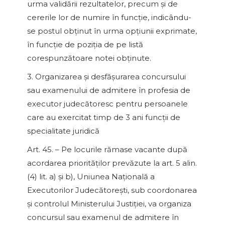
urma validării rezultatelor, precum şi de
cererile lor de numire în funcţie, indicându-
se postul obţinut în urma opţiunii exprimate,
în funcţie de poziţia de pe listă
corespunzătoare notei obţinute.
3. Organizarea şi desfăşurarea concursului
sau examenului de admitere în profesia de
executor judecătoresc pentru persoanele
care au exercitat timp de 3 ani funcţii de
specialitate juridică
Art. 45. – Pe locurile rămase vacante după
acordarea priorităţilor prevăzute la art. 5 alin.
(4) lit. a) şi b), Uniunea Naţională a
Executorilor Judecătoreşti, sub coordonarea
şi controlul Ministerului Justiţiei, va organiza
concursul sau examenul de admitere în