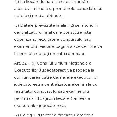
(2) La fiecare lucrare se citesc numărul
acesteia, numele şi prenumele candidatului,
notele şi media obţinute.
(3) Datele prevăzute la alin. (2) se înscriu în
centralizatorul final care constituie lista
cuprinzând rezultatele concursului sau
examenului. Fiecare pagină a acestei liste va
fi semnată de toţi membrii comisiei.
Art. 32. – (1) Consiliul Uniunii Naţionale a
Executorilor Judecătoreşti va proceda la
comunicarea către Camerele executorilor
judecătoreşti a centralizatoarelor finale cu
rezultatul concursului sau examenului
pentru candidaţii din fiecare Cameră a
executorilor judecătoreşti.
(2) Colegiul director al fiecărei Camere a