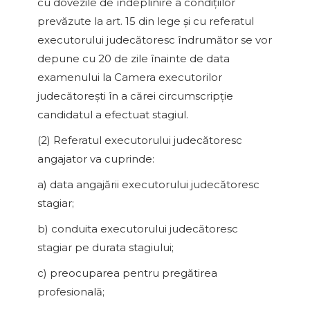
cu dovezile de îndeplinire a condiţiilor
prevăzute la art. 15 din lege şi cu referatul
executorului judecătoresc îndrumător se vor
depune cu 20 de zile înainte de data
examenului la Camera executorilor
judecătoreşti în a cărei circumscripţie
candidatul a efectuat stagiul.
(2) Referatul executorului judecătoresc
angajator va cuprinde:
a) data angajării executorului judecătoresc
stagiar;
b) conduita executorului judecătoresc
stagiar pe durata stagiului;
c) preocuparea pentru pregătirea
profesională;