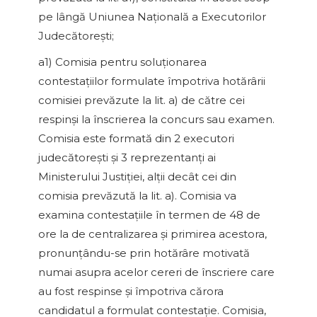
pe lângă Uniunea Naţională a Executorilor
Judecătoreşti;
a1) Comisia pentru soluţionarea
contestaţiilor formulate împotriva hotărârii
comisiei prevăzute la lit. a) de către cei
respinşi la înscrierea la concurs sau examen.
Comisia este formată din 2 executori
judecătoreşti şi 3 reprezentanţi ai
Ministerului Justiţiei, alţii decât cei din
comisia prevăzută la lit. a). Comisia va
examina contestaţiile în termen de 48 de
ore la de centralizarea şi primirea acestora,
pronunţându-se prin hotărâre motivată
numai asupra acelor cereri de înscriere care
au fost respinse şi împotriva cărora
candidatul a formulat contestaţie. Comisia,