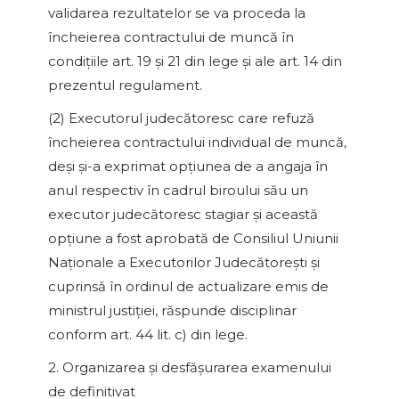
validarea rezultatelor se va proceda la
încheierea contractului de muncă în
condiţiile art. 19 şi 21 din lege şi ale art. 14 din
prezentul regulament.
(2) Executorul judecătoresc care refuză
încheierea contractului individual de muncă,
deşi şi-a exprimat opţiunea de a angaja în
anul respectiv în cadrul biroului său un
executor judecătoresc stagiar şi această
opţiune a fost aprobată de Consiliul Uniunii
Naţionale a Executorilor Judecătoreşti şi
cuprinsă în ordinul de actualizare emis de
ministrul justiţiei, răspunde disciplinar
conform art. 44 lit. c) din lege.
2. Organizarea şi desfăşurarea examenului
de definitivat