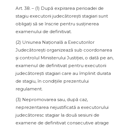
Art. 38. – (1) După expirarea perioadei de
stagiu executorii judecătoreşti stagiari sunt
obligaţi să se înscrie pentru susţinerea
examenului de definitivat.
(2) Uniunea Naţională a Executorilor
Judecătoreşti organizează sub coordonarea
şi controlul Ministerului Justiţiei, o dată pe an,
examenul de definitivat pentru executorii
judecătoreşti stagiari care au împlinit durata
de stagiu, în condiţiile prezentului
regulament.
(3) Nepromovarea sau, după caz,
neprezentarea nejustificată a executorului
judecătoresc stagiar la două sesiuni de
examene de definitivat consecutive atrage