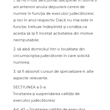
1. să nu fi fost sancţionat disciplinar în ultimii 5
ani anteriori anului depunerii cererii de
numire în funcţia de executor judecătoresc
şi nici în anul respectiv. Dacă nu mai este în
funcţie, trebuie îndeplinită şi condiţia ca
acesta să îşi fi încetat activitatea din motive
neimputabile;
2. să aibă domiciliul într-o localitate din
circumscripţia judecătoriei în care solicită
numirea;
3. să fi absolvit cursuri de specializare;4. alte
aspecte relevante.
SECŢIUNEA a 5-a
Încetarea şi suspendarea calităţii de
executor judecătoresc
Art. 47. – Încetarea calităţii de executor