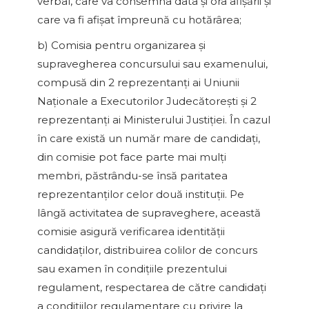
verbal, care va consemna data şi ora afişării şi
care va fi afişat împreună cu hotărârea;
b) Comisia pentru organizarea şi
supravegherea concursului sau examenului,
compusă din 2 reprezentanţi ai Uniunii
Naţionale a Executorilor Judecătoreşti şi 2
reprezentanţi ai Ministerului Justiţiei. În cazul
în care există un număr mare de candidaţi,
din comisie pot face parte mai mulţi
membri, păstrându-se însă paritatea
reprezentanţilor celor două instituţii. Pe
lângă activitatea de supraveghere, această
comisie asigură verificarea identităţii
candidaţilor, distribuirea colilor de concurs
sau examen în condiţiile prezentului
regulament, respectarea de către candidaţi
a condiţiilor regulamentare cu privire la