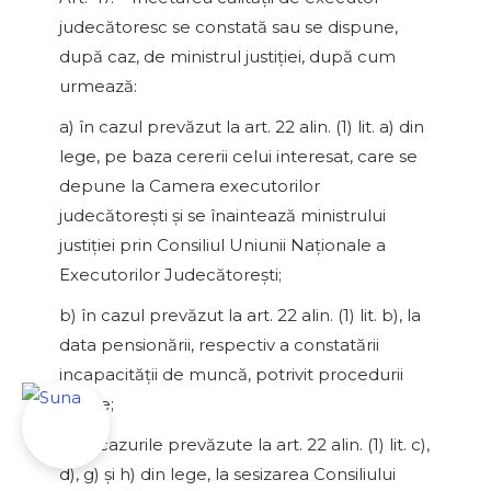
judecătoresc se constată sau se dispune,
după caz, de ministrul justiţiei, după cum
urmează:
a) în cazul prevăzut la art. 22 alin. (1) lit. a) din
lege, pe baza cererii celui interesat, care se
depune la Camera executorilor
judecătoreşti şi se înaintează ministrului
justiţiei prin Consiliul Uniunii Naţionale a
Executorilor Judecătoreşti;
b) în cazul prevăzut la art. 22 alin. (1) lit. b), la
data pensionării, respectiv a constatării
incapacităţii de muncă, potrivit procedurii
legale;
c) în cazurile prevăzute la art. 22 alin. (1) lit. c),
d), g) şi h) din lege, la sesizarea Consiliului