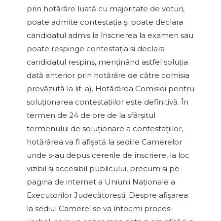
prin hotărâre luată cu majoritate de voturi,
poate admite contestaţia şi poate declara
candidatul admis la înscrierea la examen sau
poate respinge contestaţia şi declara
candidatul respins, menţinând astfel soluţia
dată anterior prin hotărâre de către comisia
prevăzută la lit. a). Hotărârea Comisiei pentru
soluţionarea contestaţiilor este definitivă. În
termen de 24 de ore de la sfârşitul
termenului de soluţionare a contestaţiilor,
hotărârea va fi afişată la sediile Camerelor
unde s-au depus cererile de înscriere, la loc
vizibil şi accesibil publicului, precum şi pe
pagina de internet a Uniunii Naţionale a
Executorilor Judecătoreşti. Despre afişarea
la sediul Camerei se va întocmi proces-