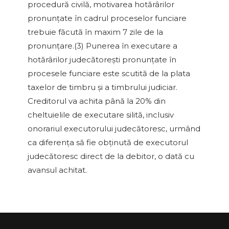
procedură civilă, motivarea hotărârilor
pronunţate în cadrul proceselor funciare
trebuie făcută în maxim 7 zile de la
pronunţare.(3) Punerea în executare a
hotărârilor judecătoreşti pronunţate în
procesele funciare este scutită de la plata
taxelor de timbru şi a timbrului judiciar.
Creditorul va achita până la 20% din
cheltuielile de executare silită, inclusiv
onorariul executorului judecătoresc, urmând
ca diferenţa să fie obţinută de executorul
judecătoresc direct de la debitor, o dată cu
avansul achitat.