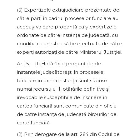
(5) Expertizele extrajudiciare prezentate de
către părţi în cadrul proceselor funciare au
aceeaşi valoare probantă ca şi expertizele
ordonate de către instanţa de judecată, cu
condiţia ca acestea să fie efectuate de către
experţi autorizaţi de către Ministerul Justiţiei.
Art. 5. – (1) Hotărârile pronunţate de
instanţele judecătoreşti în procesele
funciare în primă instanţă sunt supuse
numai recursului. Hotărârile definitive şi
irevocabile susceptibile de înscriere în
cartea funciară sunt comunicate din oficiu
de către instanţa de judecată birourilor de
carte funciară.
(2) Prin derogare de la art. 264 din Codul de