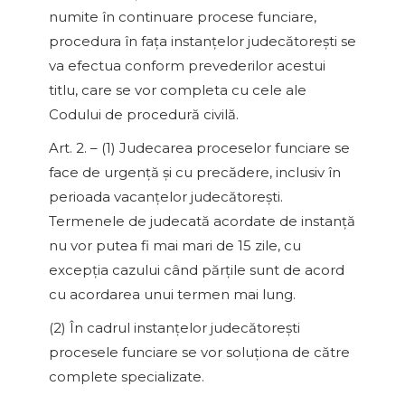
numite în continuare procese funciare,
procedura în faţa instanţelor judecătoreşti se
va efectua conform prevederilor acestui
titlu, care se vor completa cu cele ale
Codului de procedură civilă.
Art. 2. – (1) Judecarea proceselor funciare se
face de urgenţă şi cu precădere, inclusiv în
perioada vacanţelor judecătoreşti.
Termenele de judecată acordate de instanţă
nu vor putea fi mai mari de 15 zile, cu
excepţia cazului când părţile sunt de acord
cu acordarea unui termen mai lung.
(2) În cadrul instanţelor judecătoreşti
procesele funciare se vor soluţiona de către
complete specializate.