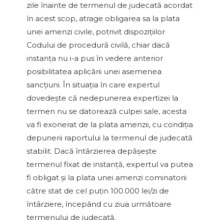
zile înainte de termenul de judecată acordat
în acest scop, atrage obligarea sa la plata
unei amenzi civile, potrivit dispoziţiilor
Codului de procedură civilă, chiar dacă
instanţa nu i-a pus în vedere anterior
posibilitatea aplicării unei asemenea
sancţiuni. În situaţia în care expertul
dovedeşte că nedepunerea expertizei la
termen nu se datorează culpei sale, acesta
va fi exonerat de la plata amenzii, cu condiţia
depunerii raportului la termenul de judecată
stabilit. Dacă întârzierea depăşeşte
termenul fixat de instanţă, expertul va putea
fi obligat şi la plata unei amenzi cominatorii
către stat de cel puţin 100.000 lei/zi de
întârziere, începând cu ziua următoare
termenului de judecată.