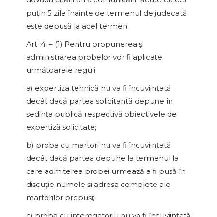
puţin 5 zile înainte de termenul de judecată
este depusă la acel termen.
Art. 4. – (1) Pentru propunerea şi
administrarea probelor vor fi aplicate
următoarele reguli:
a) expertiza tehnică nu va fi încuviinţată
decât dacă partea solicitantă depune în
şedinţa publică respectivă obiectivele de
expertiză solicitate;
b) proba cu martori nu va fi încuviinţată
decât dacă partea depune la termenul la
care admiterea probei urmează a fi pusă în
discuţie numele şi adresa complete ale
martorilor propuşi;
c) proba cu interogatoriu nu va fi încuviinţată