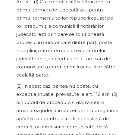
Art. 3. – (1) Cu excepţia citării părţii pentru
primul termen de judecată sau pentru
primul termen ulterior repunerii cauzei pe
rol, precum şi a comunicării hotărârilor
judecătoreşti prin care se soluţionează
procesul în curs, oricare dintre părţi poate
îndeplini, prin intermediul executorului
judecătoresc, procedura de citare sau de
comunicare a cererilor ori înscrisurilor către
cealaltă parte.
(2) În acest caz, partea nu poate, cu
excepţia situaţiei prevăzute la art. 118 alin. (3)
din Codul de procedură civilă, să ceară
amânarea judecării cauzei pentru pregătirea
apărării sau pentru a lua la cunoştinţă de
cererile ori înscrisurile comunicate, dacă
dovada citării ori a comunicării făcute cu cel